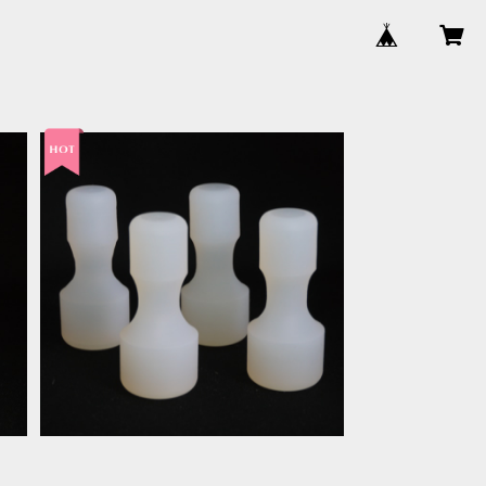
ル
『ほぐセル』2セット（4個）＋『ほぐセル
S
エクササイズ』動画（21本）閲覧PASS
¥7,700