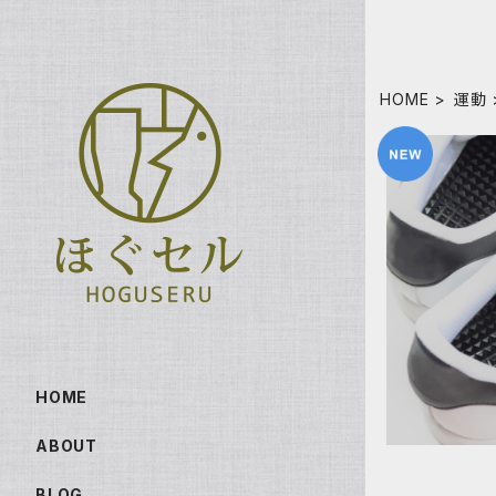
HOME
運動
『ほぐソール
け１足分
HOME
ABOUT
BLOG