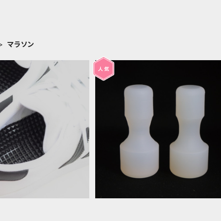
マラソン
』２足セット（４枚）＋今だ
『ほぐセル』1セット（2個）＋『ほぐセ
（２枚）追加プレゼント
エクササイズ』動画（21本）閲覧PAS
¥3,300
¥3,850