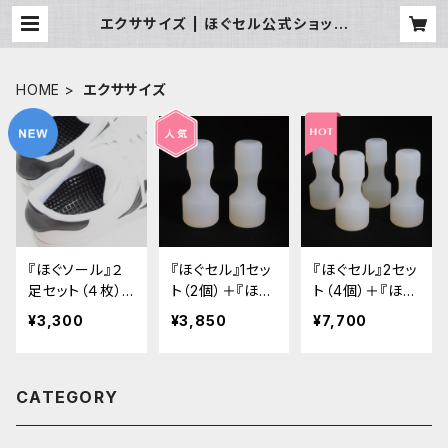
エクササイズ | ほぐセル公式ショップ
（筋肉を動かし、可動域・便秘・コリ・た
るみ・むくみ・猫背・姿勢 等の改善）
HOME
エクササイズ
『ほぐソール』２
『ほぐセル』1セッ
『ほぐセル』2セッ
足セット（４枚）
ト（2個）＋『ほぐ
ト（4個）＋『ほぐ
＋今だけ１足分
セルエクササイ
セルエクササイ
¥3,300
¥3,850
¥7,700
（２枚）追加プレ
ズ』動画（21本）
ズ』動画（21本）
ゼント
閲覧PASS
閲覧PASS
CATEGORY